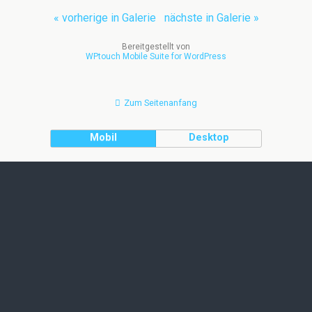
« vorherige in Galerie
nächste in Galerie »
Bereitgestellt von
WPtouch Mobile Suite for WordPress
Zum Seitenanfang
Mobil
Desktop