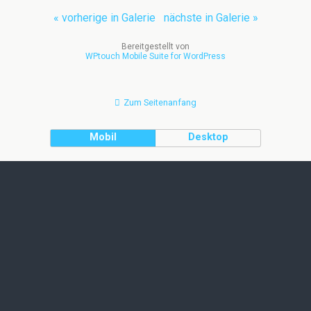
« vorherige in Galerie
nächste in Galerie »
Bereitgestellt von
WPtouch Mobile Suite for WordPress
Zum Seitenanfang
Mobil
Desktop